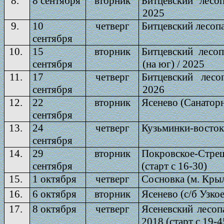
8.
8 сентября
вторник
Битцевский лесоп
2025
9.
10
четверг
Битцевский лесопар
сентября
10.
15
вторник
Битцевский лесоп
сентября
(на юг) / 2025
11.
17
четверг
Битцевский лесо
сентября
2026
12.
22
вторник
Ясенево (Санаторн
сентября
13.
24
четверг
Кузьминки-восток
сентября
14.
29
вторник
Покровское-Стреш
сентября
(старт с 16-30)
15.
1 октября
четверг
Сосновка (м. Крыл
16.
6 октября
вторник
Ясенево (с/б Узкое
17.
8 октября
четверг
Ясеневский лесоп
2018 (старт с 19-4