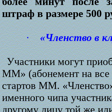
более минут после 
штраф в размере 500 р
·
«Членство в к
Участники могут приоб
ММ» (абонемент на все 
стартов ММ. «Членство»
именного чипа участник
другому лицу той же ил