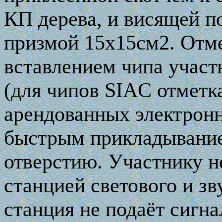
КП дерева, и висящей п
призмой 15х15см2. Отме
вставлением чипа участ
(для чипов
SIAC
отметка
арендованных электронн
быстрым прикладывание
отверстию. Участнику н
станцией светового и зв
станция не подаёт сигна