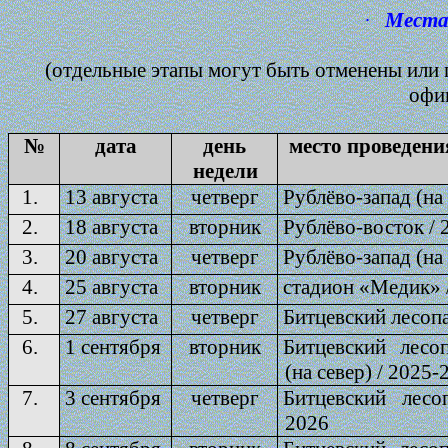
·
Места 
(отдельные этапы могут быть отменены или 
офи
№
дата
день
место проведения
недели
1.
13 августа
четверг
Рублёво-запад (на
2.
18 августа
вторник
Рублёво-восток / 
3.
20 августа
четверг
Рублёво-запад (на 
4.
25 августа
вторник
стадион «Медик» 
5.
27 августа
четверг
Битцевский лесопа
6.
1 сентября
вторник
Битцевский лесоп
(на север) / 2025-
7.
3 сентября
четверг
Битцевский лесо
2026